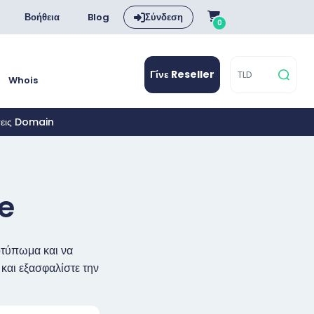
Βοήθεια
Blog
Σύνδεση
0
Γίνε Reseller
Whois
σεις Domain
e
οτύπωμα και να
και εξασφαλίστε την