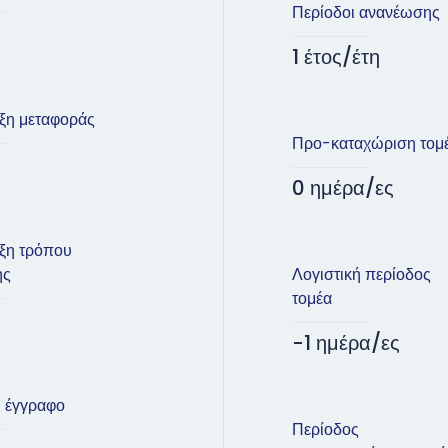
Περίοδοι ανανέωσης
1 έτος/έτη
ξη μεταφοράς
Προ-καταχώριση τομ
0 ημέρα/ες
ξη τρόπου
ης
Λογιστική περίοδος
τομέα
-1 ημέρα/ες
ι έγγραφο
Περίοδος