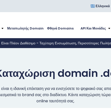
Ελληνικά
Μεταπωλητής Domain
Φθηνά Domains
API Και Μονάδες
I Είναι Πλέον Διαθέσιμο - Ταχύτερη Ενσωμάτωση, Περισσότερες Πωλή
Καταχώριση domain .d
 είναι η ιδανική επέκταση για να ενισχύσετε το ψηφιακό σας απ
σματικά το brand σας στο διαδίκτυο. Κάντε καταχώριση τώρα 
online ταυτότητά σας.