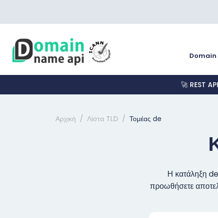
Domain
🚀 REST AP
Αρχική
Λίστα TLD
Τομέας de
Η κατάληξη de
προωθήσετε αποτελε