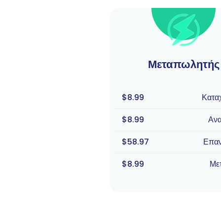
Μεταπωλητής
$8.99
Κατα
$8.99
Αν
$58.97
Επα
$8.99
Με