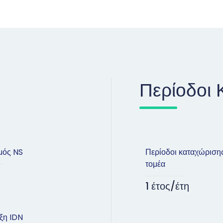
Περίοδοι 
μός NS
Περίοδοι καταχώριση
τομέα
1 έτος/έτη
ξη IDN