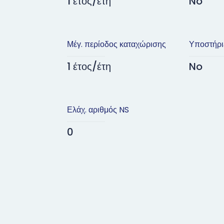
1 έτος/έτη
No
Μέγ. περίοδος καταχώρισης
Υποστήρι
1 έτος/έτη
No
Ελάχ. αριθμός NS
0