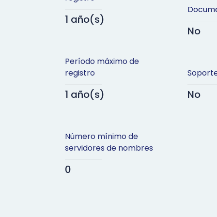
Docume
1 año(s)
No
Período máximo de
registro
Soport
1 año(s)
No
Número mínimo de
servidores de nombres
0