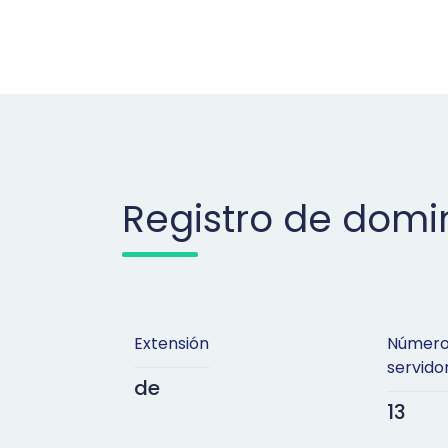
Registro de domi
Extensión
Número
servid
de
13