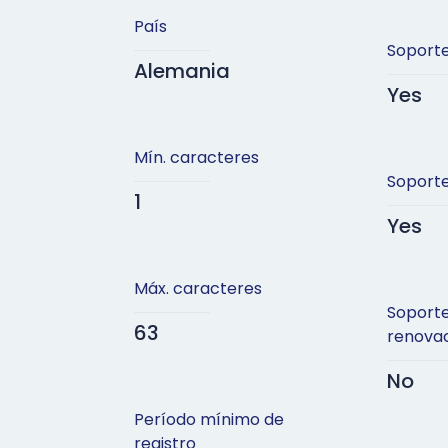
País
Soporte
Alemania
Yes
Mín. caracteres
Soporte
1
Yes
Máx. caracteres
Soport
63
renova
No
Período mínimo de
registro