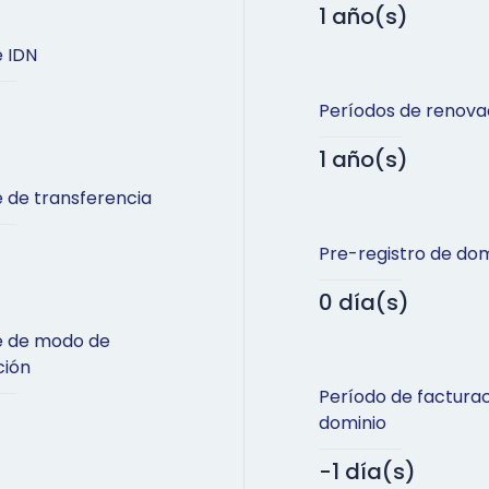
1 año(s)
 IDN
Períodos de renova
1 año(s)
 de transferencia
Pre-registro de dom
0 día(s)
e de modo de
ción
Período de factura
dominio
-1 día(s)