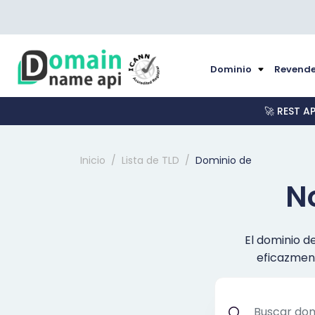
Dominio
Revende
🚀 REST A
Inicio
Lista de TLD
Dominio de
N
El dominio d
eficazment