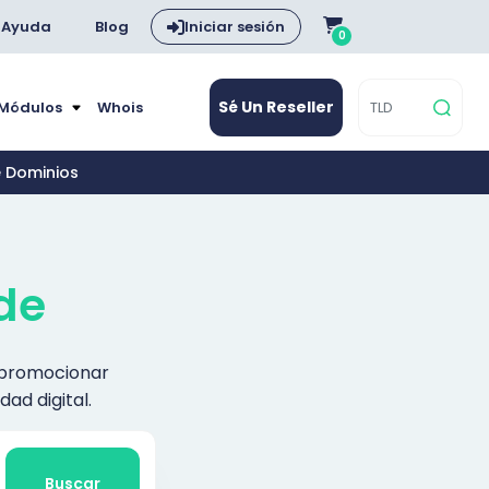
Ayuda
Blog
Iniciar sesión
0
Sé Un Reseller
 Módulos
Whois
e Dominios
de
y promocionar
ad digital.
Buscar