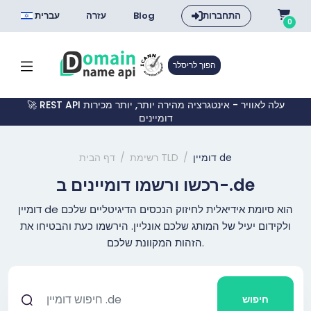
התחברות
Blog
עזרה
עברית
0
הפוך לריסלר
🚀 REST API עלה לאוויר - אינטגרציה מהירה יותר, יותר מכירות
דומיינים
דומיין de
רשימת TLD
דף הבית
רכשו ורשמו דומיינים ב-.de
דומיין de הוא סיומת אידיאלית לחיזוק הנכסים הדיגיטליים שלכם
ולקידום יעיל של המותג שלכם אונליין. הירשמו כעת והבטיחו את
הזהות המקוונת שלכם.
חיפוש