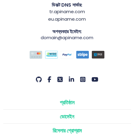
ডিফল্ট DNS সার্ভার:
tr.apiname.com
eu.apiname.com
অপব্যবহার ইমেইল:
domain@apiname.com
প্রতিষ্ঠান
ডোমেইন
রিসেলার প্রোগ্রাম