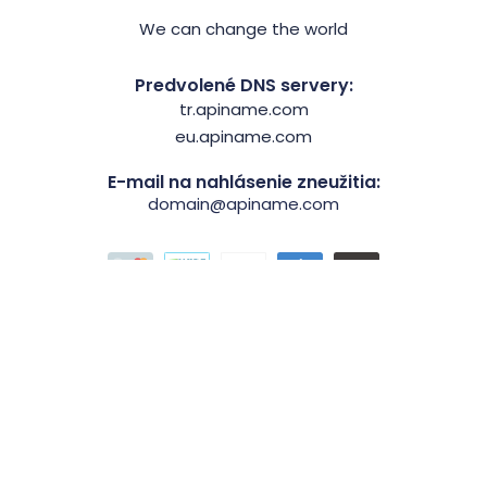
We can change the world
Predvolené DNS servery:
tr.apiname.com
eu.apiname.com
E-mail na nahlásenie zneužitia:
domain@apiname.com
Firemné