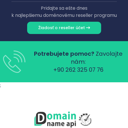
Pridajte sa ešte dnes
k najlepšiemu doménovému reseller programu
Žiadosť o reseller účet
Potrebujete pomoc?
Zavolajte
nám:
+90 262 325 07 76
;