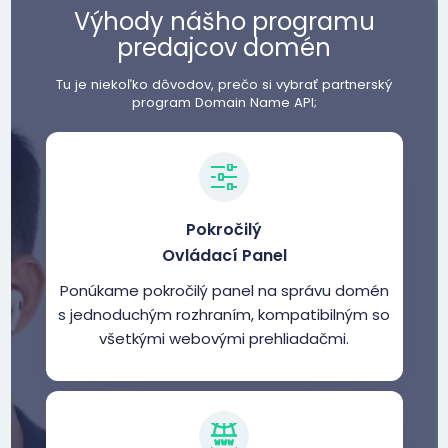
Výhody nášho programu
predajcov domén
Tu je niekoľko dôvodov, prečo si vybrať partnerský
program Domain Name API;
Pokročilý
Ovládací Panel
Ponúkame pokročilý panel na správu domén
s jednoduchým rozhraním, kompatibilným so
všetkými webovými prehliadačmi.