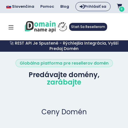
Slovenčina
Pomoc
Blog
Prihlásiť sa
0
Staň Sa Resellerom
🚀 REST API Je Spustené - Rýchlejšia Integrácia, Vyšší
Predaj Domén
Globálna platforma pre resellerov domén
Predávajte domény,
zarábajte
Ceny Domén