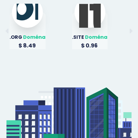
.ORG
Doména
.SITE
Doména
.
$
8.49
$
0.96