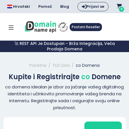
Hrvatski
Pomoć
Blog
Prijavi se
0
Postani Reseller
🚀 REST API Je Dostupan - Brža Integracija, Veća
Prodaja Domena
Početna
TLD Lista
co Domena
Kupite i Registrirajte
co
Domene
co domena idealan je izbor za jačanje vašeg digitalnog
identiteta i učinkovito promoviranje vašeg brenda na
internetu. Registrirajte sada i osigurajte svoju online
prisutnost.