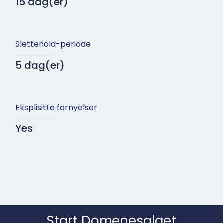
15 dag(er)
Slettehold-periode
5 dag(er)
Eksplisitte fornyelser
Yes
Start Domene­salget