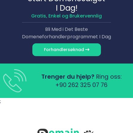
I Dag!
Gratis, Enkel og Brukervennlig
Bli Med i Det Beste
Domene­forhandlerprogrammet I Dag
Forhandler­søknad
Trenger du hjelp?
Ring oss:
+90 262 325 07 76
;