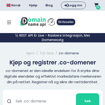
Norsk
Hjelp
Blog
Logg inn
0
Bli Reseller
🚀 REST API Er Live - Raskere Integrasjon, Mer
Domenesalg
Hjem
TLD-liste
co-domene
Kjøp og registrer .co-domener
co-domenet er den ideelle endelsen for å styrke dine
digitale eiendeler og effektivt markedsføre merkevaren
din på nettet. Registrer nå og sikre din nettidentitet.
Søk