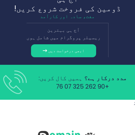
ڈومین کی فروخت شروع کریں!
مفت، سادہ اور کارآمد
آج ہی بہترین
ریسیلر پروگرام میں شامل ہوں
ابھی درخواست دیں
مدد درکار ہے؟
ہمیں کال کریں:
+90 262 325 07 76
;