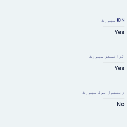
IDN سپورٹ
Yes
ٹرانسفر سپورٹ
Yes
رینیول موڈ سپورٹ
No