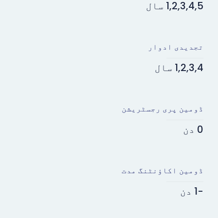
1,2,3,4,5 سال
تجدیدی ادوار
1,2,3,4 سال
ڈومین پری رجسٹریشن
0 دن
ڈومین اکاؤنٹنگ مدت
-1 دن