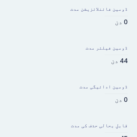
ڈومین فائنلائزیشن مدت
0 دن
ڈومین فیلئر مدت
44 دن
ڈومین ادائیگی مدت
0 دن
قابلِ بحالی حذف کی مدت