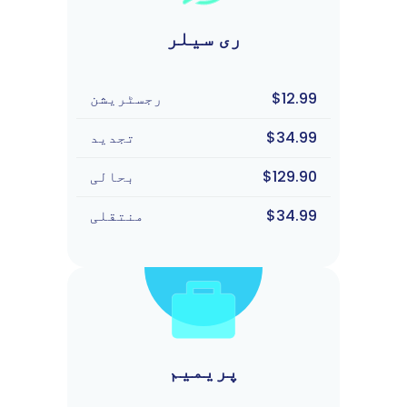
ری سیلر
$12.99
رجسٹریشن
$34.99
تجدید
$129.90
بحالی
$34.99
منتقلی
پریمیم