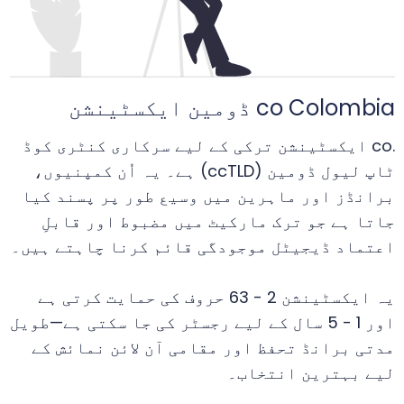
co Colombia ڈومین ایکسٹینشن
.co ایکسٹینشن ترکی کے لیے سرکاری کنٹری کوڈ
ٹاپ لیول ڈومین (ccTLD) ہے۔ یہ اُن کمپنیوں،
برانڈز اور ماہرین میں وسیع طور پر پسند کیا
جاتا ہے جو ترک مارکیٹ میں مضبوط اور قابلِ
اعتماد ڈیجیٹل موجودگی قائم کرنا چاہتے ہیں۔
یہ ایکسٹینشن 2 - 63 حروف کی حمایت کرتی ہے
اور 1 - 5 سال کے لیے رجسٹر کی جا سکتی ہے—طویل
مدتی برانڈ تحفظ اور مقامی آن لائن نمائش کے
لیے بہترین انتخاب۔