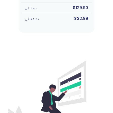
$129.90
بحالی
$32.99
منتقلی