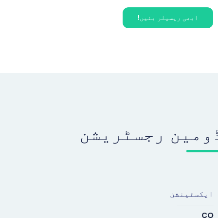
ابھی ریسیلر بنیں!
ومین رجسٹریشن
ایکسٹینشن
co