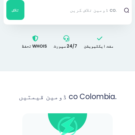
تلاش
مفت ایکٹیویشن
24/7 سپورٹ
WHOIS تحفظ
.co Colombia ڈومین قیمتیں