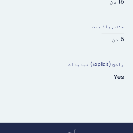
15 دن
حذف ہولڈ مدت
5 دن
واضح (Explicit) تجدیدات
Yes
آج ہی