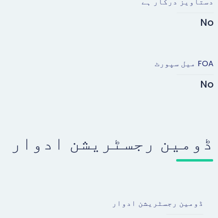
دستاویز درکار ہے
No
FOA میل سپورٹ
No
ڈومین رجسٹریشن ادوار
ڈومین رجسٹریشن ادوار