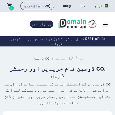
اردو
مدد
Blog
سائن ان کریں
0
ری سیلر بنیں
🚀 REST API فعال ہو گیا - تیز تر انضمام، زیادہ ڈومین
فروخت
ہوم
TLD فہرست
co ڈومین
.co ڈومین نام خریدیں اور رجسٹر
کریں
co ڈومین آپ کے ڈیجیٹل اثاثے کو مضبوط بنانے اور آپ کے
برانڈ کو آن لائن مؤثر انداز میں فروغ دینے کے لیے ایک
مثالی ایکسٹینشن ہے۔ ابھی رجسٹر کریں اور اپنی آن لائن
شناخت محفوظ بنائیں۔