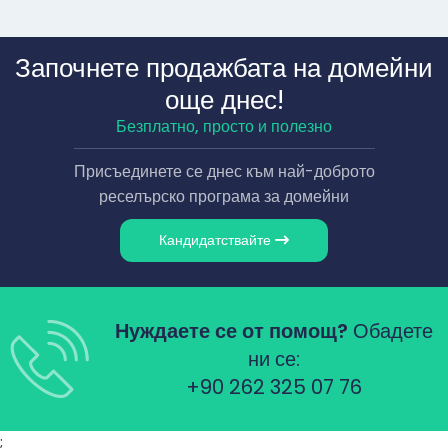
Започнете продажбата на домейни
още днес!
Безплатно, просто и полезно
Присъединете се днес към най-доброто
реселърско програма за домейни
Кандидатствайте
Нуждаете се от помощ?
Обадете
ни се:
+90 262 325 07 76
;