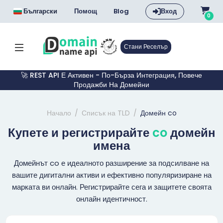
Български
Помощ
Blog
Вход
0
Стани Реселър
🚀 REST API Е Активен - По-Бърза Интеграция, Повече
Продажби На Домейни
Начало
Списък на TLD
Домейн co
Купете и регистрирайте
co
домейн
имена
Домейнът co е идеалното разширение за подсилване на
вашите дигитални активи и ефективно популяризиране на
марката ви онлайн. Регистрирайте сега и защитете своята
онлайн идентичност.