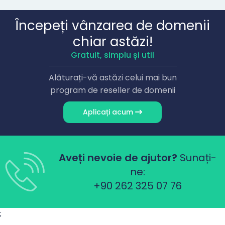
Începeți vânzarea de domenii
chiar astăzi!
Gratuit, simplu și util
Alăturați-vă astăzi celui mai bun
program de reseller de domenii
Aplicați acum
Aveți nevoie de ajutor?
Sunați-
ne:
+90 262 325 07 76
;