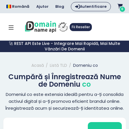
Română
Ajutor
Blog
Autentificare
0
Fii Reseller
🚀 REST API Este Live - Integrare Mai Rapidă, Mai Multe
Vânzări De Domenii
Acasă
Listă TLD
Domeniu co
Cumpără și Înregistrează Nume
de Domeniu
co
Domeniul co este extensia ideală pentru a-ți consolida
activul digital și a-ți promova eficient brandul online.
Înregistrează acum și securizează-ți identitatea online.