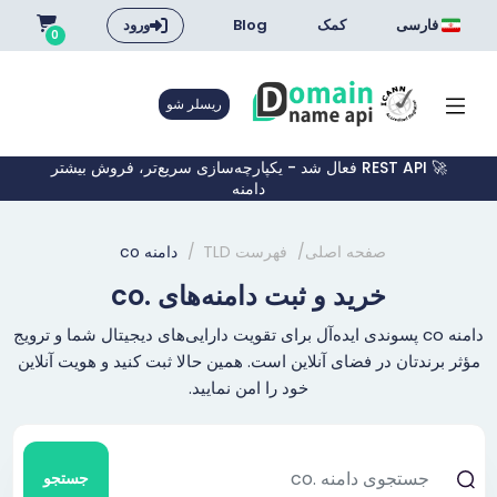
فارسی
کمک
Blog
ورود
0
ریسلر شو
🚀 REST API فعال شد - یکپارچه‌سازی سریع‌تر، فروش بیشتر
دامنه
صفحه اصلی
فهرست TLD
دامنه co
خرید و ثبت دامنه‌های .co
دامنه co پسوندی ایده‌آل برای تقویت دارایی‌های دیجیتال شما و ترویج
مؤثر برندتان در فضای آنلاین است. همین حالا ثبت کنید و هویت آنلاین
خود را امن نمایید.
جستجو