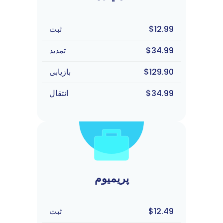
$12.99
ثبت
$34.99
تمدید
$129.90
بازیابی
$34.99
انتقال
پریمیوم
$12.49
ثبت