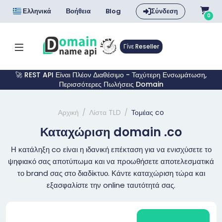
Ελληνικά
Βοήθεια
Blog
Σύνδεση
0
Γίνε Reseller
🚀 REST API Είναι Πλέον Διαθέσιμο - Ταχύτερη Ενσωμάτωση,
Περισσότερες Πωλήσεις Domain
Αρχική
Λίστα TLD
Τομέας co
Καταχώριση domain .co
Η κατάληξη co είναι η ιδανική επέκταση για να ενισχύσετε το
ψηφιακό σας αποτύπωμα και να προωθήσετε αποτελεσματικά
το brand σας στο διαδίκτυο. Κάντε καταχώριση τώρα και
εξασφαλίστε την online ταυτότητά σας.