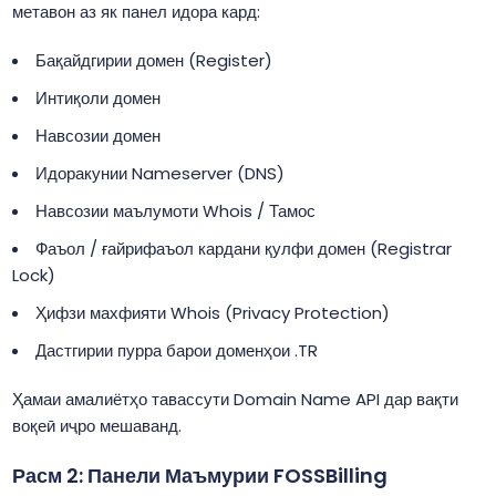
метавон аз як панел идора кард:
Бақайдгирии домен (Register)
Интиқоли домен
Навсозии домен
Идоракунии Nameserver (DNS)
Навсозии маълумоти Whois / Тамос
Фаъол / ғайрифаъол кардани қулфи домен (Registrar
Lock)
Ҳифзи махфияти Whois (Privacy Protection)
Дастгирии пурра барои доменҳои .TR
Ҳамаи амалиётҳо тавассути Domain Name API дар вақти
воқеӣ иҷро мешаванд.
Расм 2: Панели Маъмурии FOSSBilling