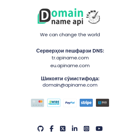
We can change the world
Серверҳои пешфарзи DNS:
tr.apiname.com
eu.apiname.com
Шикояти сӯиистифода:
domain@apiname.com