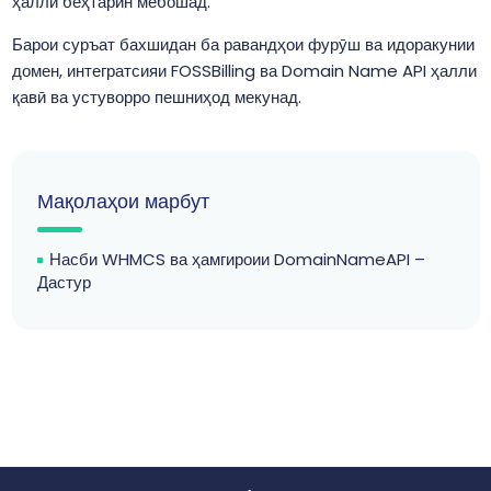
ҳалли беҳтарин мебошад.
Барои суръат бахшидан ба равандҳои фурӯш ва идоракунии
домен, интегратсияи FOSSBilling ва Domain Name API ҳалли
қавӣ ва устуворро пешниҳод мекунад.
Мақолаҳои марбут
Насби WHMCS ва ҳамгироии DomainNameAPI –
Дастур