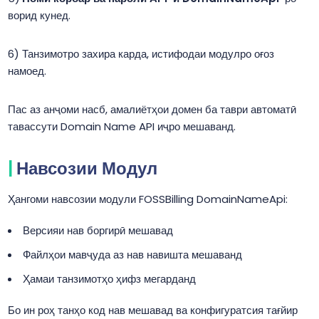
ворид кунед.
Танзимотро захира карда, истифодаи модулро оғоз
намоед.
Пас аз анҷоми насб, амалиётҳои домен ба таври автоматӣ
тавассути Domain Name API иҷро мешаванд.
Навсозии Модул
Ҳангоми навсозии модули FOSSBilling DomainNameApi:
Версияи нав боргирӣ мешавад
Файлҳои мавҷуда аз нав навишта мешаванд
Ҳамаи танзимотҳо ҳифз мегарданд
Бо ин роҳ танҳо код нав мешавад ва конфигуратсия тағйир