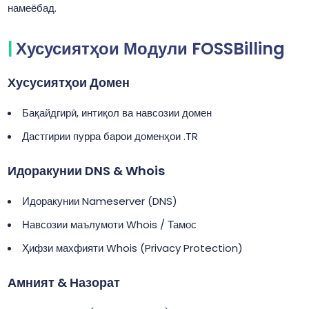
намеёбад.
Хусусиятҳои Модули FOSSBilling
Хусусиятҳои Домен
Бақайдгирӣ, интиқол ва навсозии домен
Дастгирии пурра барои доменҳои .TR
Идоракунии DNS & Whois
Идоракунии Nameserver (DNS)
Навсозии маълумоти Whois / Тамос
Ҳифзи махфияти Whois (Privacy Protection)
Амният & Назорат