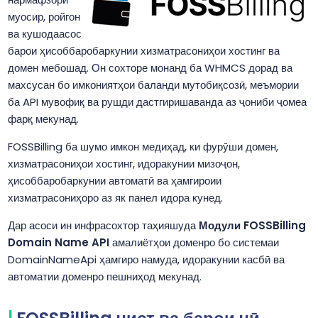
муосир, ройгон
ва кушодаасос
барои ҳисоббаробаркунии хизматрасониҳои хостинг ва
домен мебошад. Он сохторе монанд ба WHMCS дорад ва
махсусан бо имкониятҳои баланди мутобиқсозӣ, меъмории
ба API мувофиқ ва рушди дастгиришаванда аз ҷониби ҷомеа
фарқ мекунад.
FOSSBilling ба шумо имкон медиҳад, ки фурӯши домен,
хизматрасониҳои хостинг, идоракунии мизоҷон,
ҳисоббаробаркунии автоматӣ ва ҳамгироии
хизматрасониҳоро аз як панел идора кунед.
Дар асоси ин инфрасохтор таҳияшуда
Модули FOSSBilling
Domain Name API
амалиётҳои доменро бо системаи
DomainNameApi ҳамгиро намуда, идоракунии касбӣ ва
автоматии доменро пешниҳод мекунад.