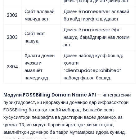
регистратори дигар ҷойгир аст.
Сабт аллакай
Домен ё nameserver аллакай
2302
мавҷуд аст
ба қайд гирифта шудааст.
Домен ё nameserver ёфт
Сабт ёфт
2303
нашуд; бақайдгирии нав лозим
нашуд
аст.
Ҳолати домен
Домен набояд қулф бошад;
иҷозати
ҳолати
2304
амалиёт
“clientupdateprohibited”
намедиҳад
набояд фаъол бошад.
Модули FOSSBilling Domain Name API
— интегратсияи
пуриқтидорест, ки идоракунии доменро дар инфрасохтори
FOSSBilling ба сатҳи касбӣ мебарад. Бо насби осон,
хусусиятҳои пешрафта ва дастгирии васеи доменҳо, аз
ҷумла .TR, ин модул барои ширкатҳое, ки мехоҳанд
амалиётҳои доменро ба таври мутамарказ идора кунанд,