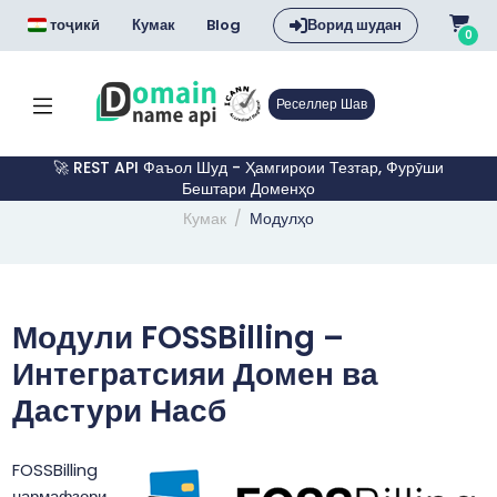
тоҷикӣ
Кумак
Blog
Ворид шудан
0
Реселлер Шав
🚀 REST API Фаъол Шуд - Ҳамгироии Тезтар, Фурӯши
Бештари Доменҳо
Кумак
Модулҳо
Модули FOSSBilling –
Интегратсияи Домен ва
Дастури Насб
FOSSBilling
нармафзори