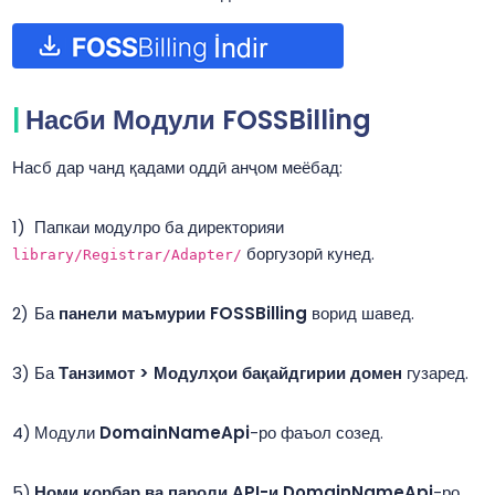
Насби Модули FOSSBilling
Насб дар чанд қадами оддӣ анҷом меёбад:
Папкаи модулро ба директорияи
боргузорӣ кунед.
library/Registrar/Adapter/
Ба
панели маъмурии FOSSBilling
ворид шавед.
Ба
Танзимот > Модулҳои бақайдгирии домен
гузаред.
Модули
DomainNameApi
-ро фаъол созед.
Номи корбар ва пароли API-и DomainNameApi
-ро