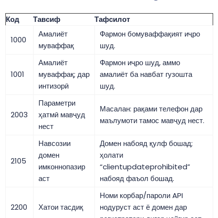
Код
Тавсиф
Тафсилот
Амалиёт
Фармон бомуваффақият иҷро
1000
муваффақ
шуд.
Амалиёт
Фармон иҷро шуд, аммо
1001
муваффақ; дар
амалиёт ба навбат гузошта
интизорӣ
шуд.
Параметри
Масалан: рақами телефон дар
2003
ҳатмӣ мавҷуд
маълумоти тамос мавҷуд нест.
нест
Навсозии
Домен набояд қулф бошад;
домен
ҳолати
2105
имконнопазир
“clientupdateprohibited”
аст
набояд фаъол бошад.
Номи корбар/пароли API
2200
Хатои тасдиқ
нодуруст аст ё домен дар