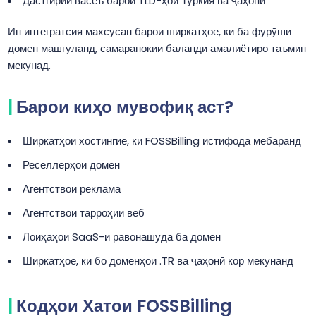
Дастгирии васеъ барои TLD-ҳои Туркия ва ҷаҳонӣ
Ин интегратсия махсусан барои ширкатҳое, ки ба фурӯши
домен машғуланд, самаранокии баланди амалиётиро таъмин
мекунад.
Барои киҳо мувофиқ аст?
Ширкатҳои хостингие, ки FOSSBilling истифода мебаранд
Реселлерҳои домен
Агентствои реклама
Агентствои тарроҳии веб
Лоиҳаҳои SaaS-и равонашуда ба домен
Ширкатҳое, ки бо доменҳои .TR ва ҷаҳонӣ кор мекунанд
Кодҳои Хатои FOSSBilling