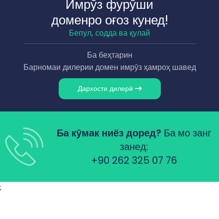
Имрӯз фурӯши
доменро оғоз кунед!
Бепул, содда ва қулай
Ба беҳтарин
Барномаи дилерии домен имрӯз ҳамроҳ шавед
Дархости дилерӣ
Ба кӯмак ниёз доред?
Ба мо занг
занед:
+90 262 325 07 76
;