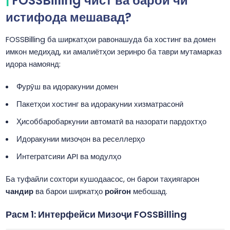
FOSSBilling чист ва барои чӣ
истифода мешавад?
FOSSBilling ба ширкатҳои равонашуда ба хостинг ва домен
имкон медиҳад, ки амалиётҳои зеринро ба таври мутамарказ
идора намоянд:
Фурӯш ва идоракунии домен
Пакетҳои хостинг ва идоракунии хизматрасонӣ
Ҳисоббаробаркунии автоматӣ ва назорати пардохтҳо
Идоракунии мизоҷон ва реселлерҳо
Интегратсияи API ва модулҳо
Ба туфайли сохтори кушодаасос, он барои таҳиягарон
чандир
ва барои ширкатҳо
ройгон
мебошад.
Расм 1: Интерфейси Мизоҷи FOSSBilling