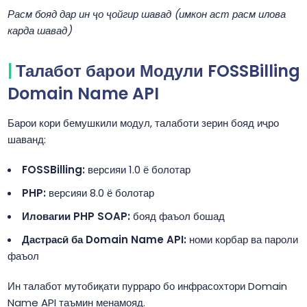
Расм бояд дар ин ҷо ҷойгир шавад (имкон аст расм илова
карда шавад)
Талабот барои Модули FOSSBilling
Domain Name API
Барои кори бемушкили модул, талаботи зерин бояд иҷро
шаванд:
FOSSBilling:
версияи 1.0 ё болотар
PHP:
версияи 8.0 ё болотар
Иловагии PHP SOAP:
бояд фаъол бошад
Дастрасӣ ба Domain Name API:
номи корбар ва пароли
фаъол
Ин талабот мутобиқати пурраро бо инфрасохтори Domain
Name API таъмин менамояд.