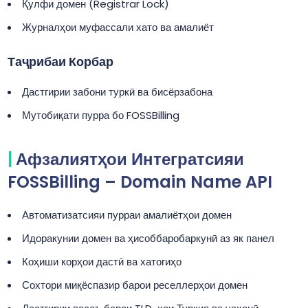
Қулфи домен (Registrar Lock)
Журналҳои муфассали хато ва амалиёт
Таҷрибаи Корбар
Дастгирии забони туркӣ ва бисёрзабона
Мутобиқати пурра бо FOSSBilling
Афзалиятҳои Интегратсияи
FOSSBilling – Domain Name API
Автоматизатсияи пурраи амалиётҳои домен
Идоракунии домен ва ҳисоббаробаркунӣ аз як панел
Коҳиши корҳои дастӣ ва хатогиҳо
Сохтори миқёспазир барои реселлерҳои домен