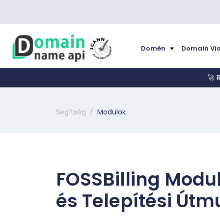
Domén
Domain Vi
🚀 
Segítség
Modulok
FOSSBilling Modu
és Telepítési Útm