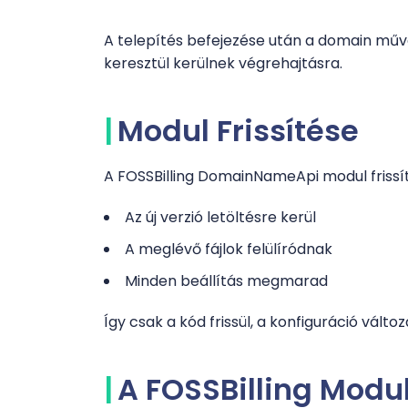
A telepítés befejezése után a domain mű
keresztül kerülnek végrehajtásra.
Modul Frissítése
A FOSSBilling DomainNameApi modul frissí
Az új verzió letöltésre kerül
A meglévő fájlok felülíródnak
Minden beállítás megmarad
Így csak a kód frissül, a konfiguráció válto
A FOSSBilling Modul