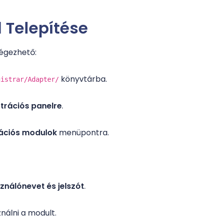
 Telepítése
égezhető:
könyvtárba.
gistrar/Adapter/
ztrációs panelre
.
rációs modulok
menüpontra.
nálónevet és jelszót
.
nálni a modult.