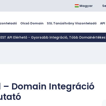
Magyar
Se
szonteladó
Olcsó Domain
SSL Tanúsítvány Viszonteladó
API
REST API Elérhető - Gyorsabb Integráció, Több Domainértékes
l – Domain Integráció
utató