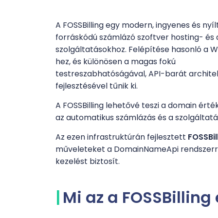
A FOSSBilling egy modern, ingyenes és nyíl
forráskódú számlázó szoftver hosting- és
szolgáltatásokhoz. Felépítése hasonló a
hez, és különösen a magas fokú
testreszabhatóságával, API-barát archite
fejlesztésével tűnik ki.
A FOSSBilling lehetővé teszi a domain érték
az automatikus számlázás és a szolgáltatá
Az ezen infrastruktúrán fejlesztett
FOSSBil
műveleteket a DomainNameApi rendszerrel,
kezelést biztosít.
Mi az a FOSSBilling