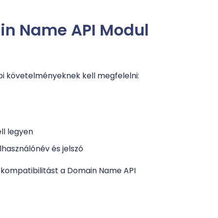
ain Name API Modul
i követelményeknek kell megfelelni:
ll legyen
lhasználónév és jelszó
s kompatibilitást a Domain Name API