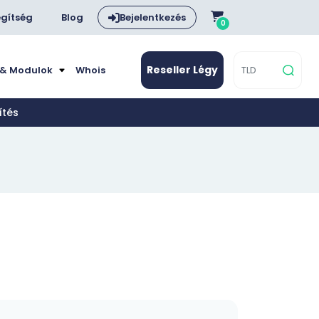
gítség
Blog
Bejelentkezés
0
Reseller Légy
 & Modulok
Whois
ítés