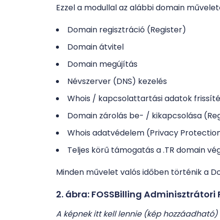
Ezzel a modullal az alábbi domain művelete
Domain regisztráció (Register)
Domain átvitel
Domain megújítás
Névszerver (DNS) kezelés
Whois / kapcsolattartási adatok frissít
Domain zárolás be- / kikapcsolása (Reg
Whois adatvédelem (Privacy Protectio
Teljes körű támogatás a .TR domain v
Minden művelet valós időben történik a D
2. ábra: FOSSBilling Adminisztrátori
A képnek itt kell lennie (kép hozzáadható)