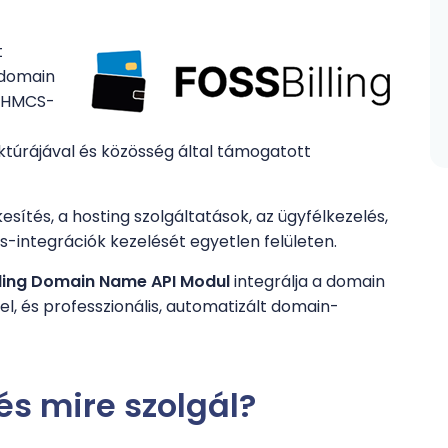
t
 domain
 WHMCS-
ktúrájával és közösség által támogatott
esítés, a hosting szolgáltatások, az ügyfélkezelés,
s-integrációk kezelését egyetlen felületen.
ling Domain Name API Modul
integrálja a domain
 és professzionális, automatizált domain-
 és mire szolgál?