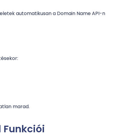
veletek automatikusan a Domain Name API-n
tésekor:
zatlan marad.
 Funkciói