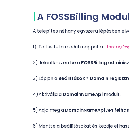
A FOSSBilling Modul
A telepítés néhány egyszerű lépésben elv
Töltse fel a modul mappát a
library/Re
Jelentkezzen be a
FOSSBilling adminis
Lépjen a
Beállítások > Domain regiszt
Aktiválja a
DomainNameApi
modult.
Adja meg a
DomainNameApi API felhasz
Mentse a beállításokat és kezdje el hasz