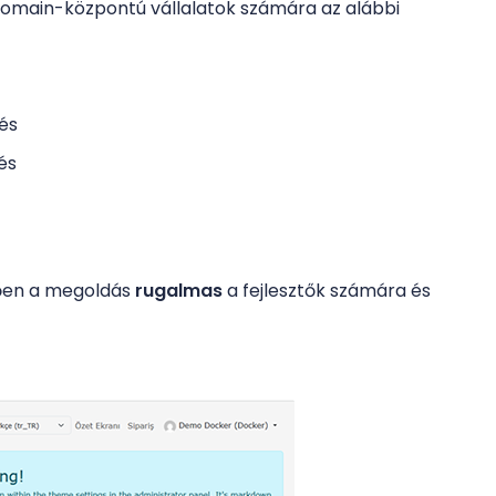
s domain-központú vállalatok számára az alábbi
és
és
tően a megoldás
rugalmas
a fejlesztők számára és