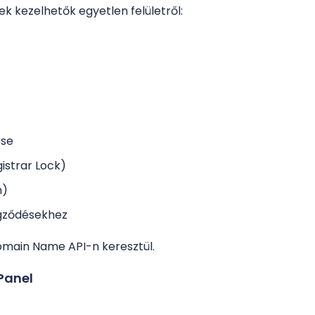
k kezelhetők egyetlen felületről:
ése
istrar Lock)
n)
égződésekhez
omain Name API-n keresztül.
 Panel