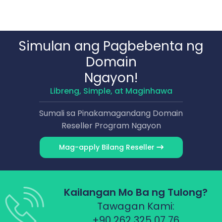
Simulan ang Pagbebenta ng
Domain
Ngayon!
Libreng, Simple, at Maginhawa
Sumali sa Pinakamagandang Domain
Reseller Program Ngayon
Mag-apply Bilang Reseller
Kailangan Mo Ba ng Tulong?
Tawagan Kami:
+90 262 325 07 76