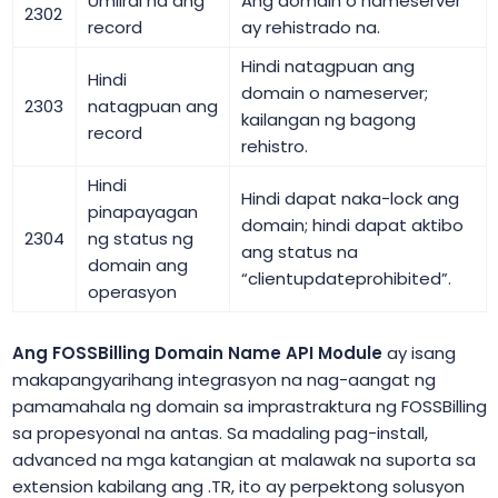
Umiiral na ang
Ang domain o nameserver
2302
record
ay rehistrado na.
Hindi natagpuan ang
Hindi
domain o nameserver;
2303
natagpuan ang
kailangan ng bagong
record
rehistro.
Hindi
Hindi dapat naka-lock ang
pinapayagan
domain; hindi dapat aktibo
2304
ng status ng
ang status na
domain ang
“clientupdateprohibited”.
operasyon
Ang FOSSBilling Domain Name API Module
ay isang
makapangyarihang integrasyon na nag-aangat ng
pamamahala ng domain sa imprastraktura ng FOSSBilling
sa propesyonal na antas. Sa madaling pag-install,
advanced na mga katangian at malawak na suporta sa
extension kabilang ang .TR, ito ay perpektong solusyon