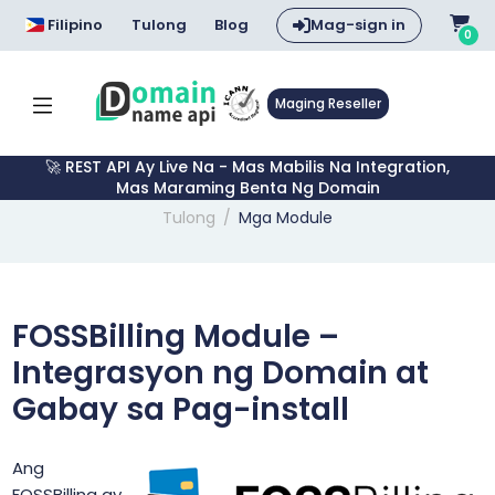
Filipino
Tulong
Blog
Mag-sign in
0
Maging Reseller
🚀 REST API Ay Live Na - Mas Mabilis Na Integration,
Mas Maraming Benta Ng Domain
Tulong
Mga Module
FOSSBilling Module –
Integrasyon ng Domain at
Gabay sa Pag-install
Ang
FOSSBilling ay