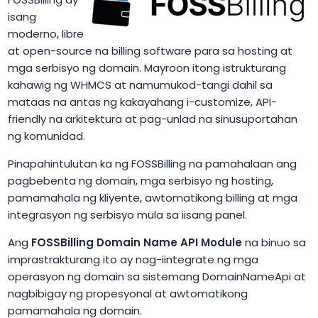
isang
moderno, libre
at open-source na billing software para sa hosting at
mga serbisyo ng domain. Mayroon itong istrukturang
kahawig ng WHMCS at namumukod-tangi dahil sa
mataas na antas ng kakayahang i-customize, API-
friendly na arkitektura at pag-unlad na sinusuportahan
ng komunidad.
Pinapahintulutan ka ng FOSSBilling na pamahalaan ang
pagbebenta ng domain, mga serbisyo ng hosting,
pamamahala ng kliyente, awtomatikong billing at mga
integrasyon ng serbisyo mula sa iisang panel.
Ang
FOSSBilling Domain Name API Module
na binuo sa
imprastrakturang ito ay nag-iintegrate ng mga
operasyon ng domain sa sistemang DomainNameApi at
nagbibigay ng propesyonal at awtomatikong
pamamahala ng domain.