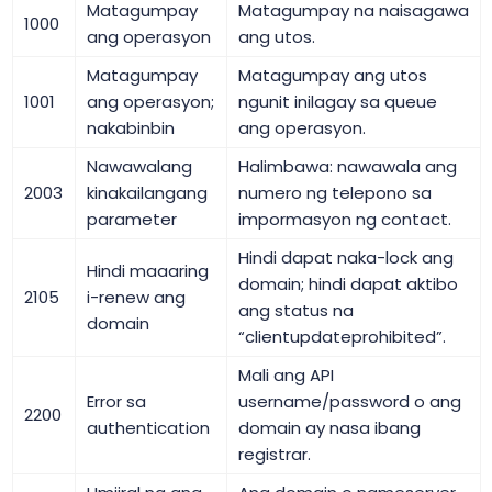
Matagumpay
Matagumpay na naisagawa
1000
ang operasyon
ang utos.
Matagumpay
Matagumpay ang utos
1001
ang operasyon;
ngunit inilagay sa queue
nakabinbin
ang operasyon.
Nawawalang
Halimbawa: nawawala ang
2003
kinakailangang
numero ng telepono sa
parameter
impormasyon ng contact.
Hindi dapat naka-lock ang
Hindi maaaring
domain; hindi dapat aktibo
2105
i-renew ang
ang status na
domain
“clientupdateprohibited”.
Mali ang API
Error sa
username/password o ang
2200
authentication
domain ay nasa ibang
registrar.