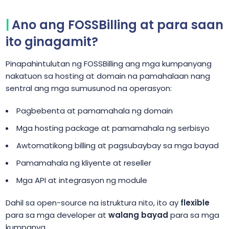
Ano ang FOSSBilling at para saan
ito ginagamit?
Pinapahintulutan ng FOSSBilling ang mga kumpanyang
nakatuon sa hosting at domain na pamahalaan nang
sentral ang mga sumusunod na operasyon:
Pagbebenta at pamamahala ng domain
Mga hosting package at pamamahala ng serbisyo
Awtomatikong billing at pagsubaybay sa mga bayad
Pamamahala ng kliyente at reseller
Mga API at integrasyon ng module
Dahil sa open-source na istruktura nito, ito ay
flexible
para sa mga developer at
walang bayad
para sa mga
kumpanya.