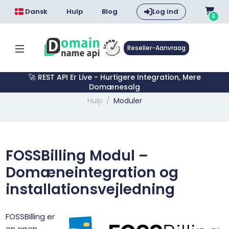
Dansk
Hulp
Blog
Log ind
0
Reseller-Aanvraag
🚀 REST API Er Live - Hurtigere Integration, Mere
Domænesalg
Hulp
Moduler
FOSSBilling Modul –
Domæneintegration og
installationsvejledning
FOSSBilling er
en open