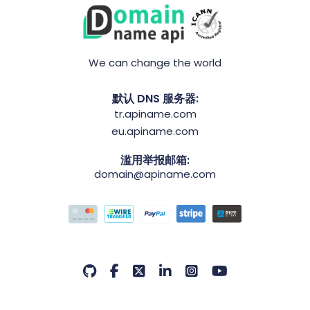
We can change the world
默认 DNS 服务器:
tr.apiname.com
eu.apiname.com
滥用举报邮箱:
domain@apiname.com