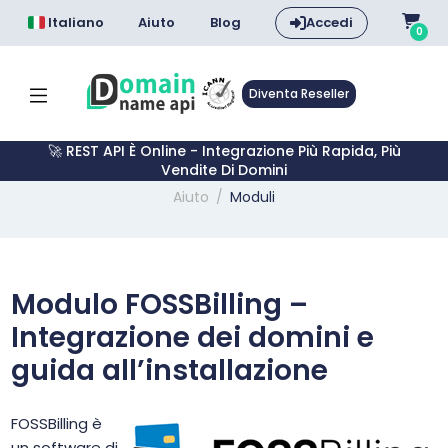
Italiano
Aiuto
Blog
Accedi
0
Diventa Reseller
🚀 REST API È Online - Integrazione Più Rapida, Più
Vendite Di Domini
Aiuto
Moduli
Modulo FOSSBilling –
Integrazione dei domini e
guida all’installazione
FOSSBilling è
un software di