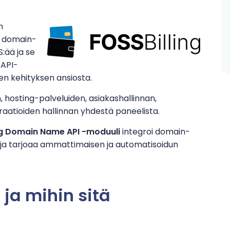
n
a domain-
:ää ja se
 API-
sen kehityksen ansiosta.
 hosting-palveluiden, asiakashallinnan,
raatioiden hallinnan yhdestä paneelista.
ng Domain Name API -moduuli
integroi domain-
a tarjoaa ammattimaisen ja automatisoidun
 ja mihin sitä