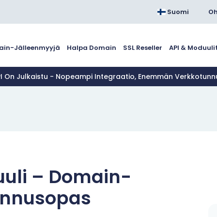
Suomi
Oh
in-Jälleenmyyjä
Halpa Domain
SSL Reseller
API & Moduuli
PI On Julkaistu - Nopeampi Integraatio, Enemmän Verkkotun
uli – Domain-
sennusopas