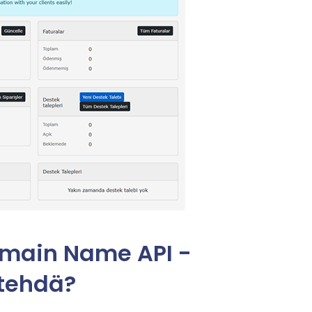
omain Name API -
 tehdä?