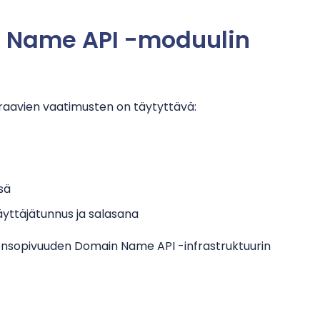
n Name API -moduulin
uraavien vaatimusten on täytyttävä:
sä
äyttäjätunnus ja salasana
nsopivuuden Domain Name API -infrastruktuurin