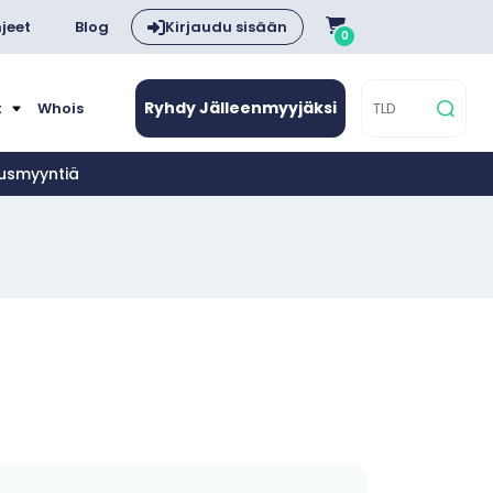
jeet
Blog
Kirjaudu sisään
0
Ryhdy Jälleenmyyjäksi
t
Whois
nusmyyntiä