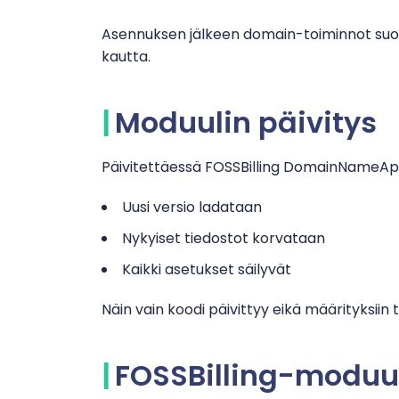
Asennuksen jälkeen domain-toiminnot suo
kautta.
Moduulin päivitys
Päivitettäessä FOSSBilling DomainNameApi
Uusi versio ladataan
Nykyiset tiedostot korvataan
Kaikki asetukset säilyvät
Näin vain koodi päivittyy eikä määrityksiin 
FOSSBilling-moduu