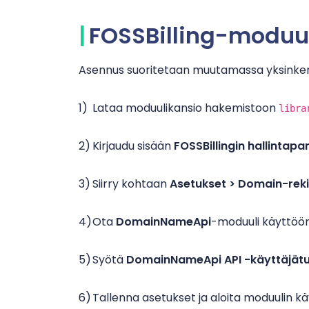
FOSSBilling-moduu
Asennus suoritetaan muutamassa yksinker
Lataa moduulikansio hakemistoon
libra
Kirjaudu sisään
FOSSBillingin hallintapan
Siirry kohtaan
Asetukset > Domain-reki
Ota
DomainNameApi
-moduuli käyttöön
Syötä
DomainNameApi API -käyttäjätu
Tallenna asetukset ja aloita moduulin kä