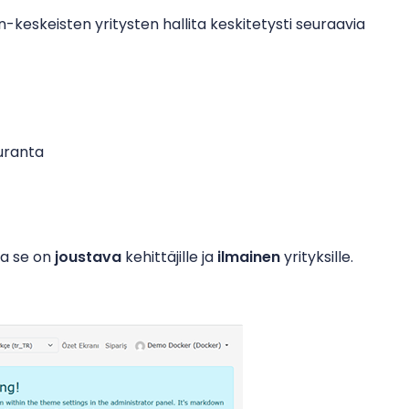
-keskeisten yritysten hallita keskitetysti seuraavia
uranta
ta se on
joustava
kehittäjille ja
ilmainen
yrityksille.