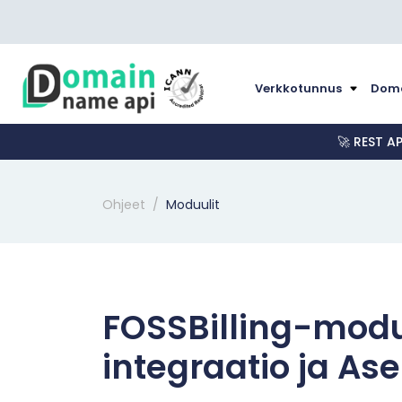
Verkkotunnus
Doma
🚀 REST A
Ohjeet
Moduulit
FOSSBilling-modu
integraatio ja A