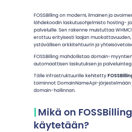
FOSSBilling on moderni, ilmainen ja avoime
lähdekoodin laskutusohjelmisto hosting- j
palveluille. Sen rakenne muistuttaa WHMCS
erottuu erityisesti laajan muokattavuuden,
ystävällisen arkkitehtuurin ja yhteisövetoi
FOSSBilling mahdollistaa domain-myyntien,
automaattisen laskutuksen ja palveluinteg
Tälle infrastruktuurille kehitetty
FOSSBilli
toiminnot DomainNameApi-järjestelmään j
domain-hallinnan.
Mikä on FOSSBilling
käytetään?