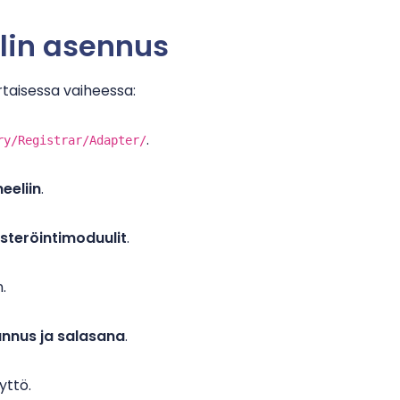
lin asennus
taisessa vaiheessa:
.
ry/Registrar/Adapter/
eeliin
.
steröintimoduulit
.
.
nnus ja salasana
.
yttö.