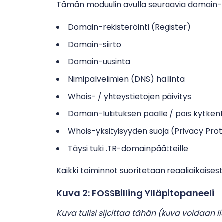
Tämän moduulin avulla seuraavia domain-to
Domain-rekisteröinti (Register)
Domain-siirto
Domain-uusinta
Nimipalvelimien (DNS) hallinta
Whois- / yhteystietojen päivitys
Domain-lukituksen päälle / pois kytken
Whois-yksityisyyden suoja (Privacy Pro
Täysi tuki .TR-domainpäätteille
Kaikki toiminnot suoritetaan reaaliaikaise
Kuva 2: FOSSBilling Ylläpitopaneeli
Kuva tulisi sijoittaa tähän (kuva voidaan l