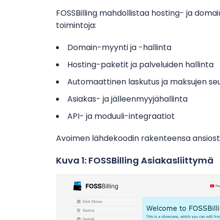
FOSSBilling mahdollistaa hosting- ja domain
toimintoja:
Domain-myynti ja -hallinta
Hosting-paketit ja palveluiden hallinta
Automaattinen laskutus ja maksujen se
Asiakas- ja jälleenmyyjähallinta
API- ja moduuli-integraatiot
Avoimen lähdekoodin rakenteensa ansios
Kuva 1: FOSSBilling Asiakasliittymä