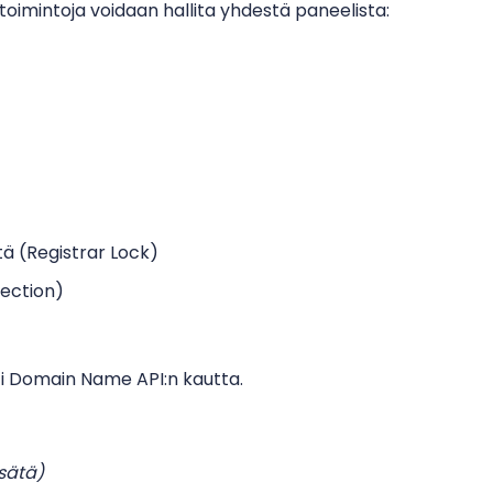
imintoja voidaan hallita yhdestä paneelista:
tä (Registrar Lock)
tection)
sti Domain Name API:n kautta.
isätä)