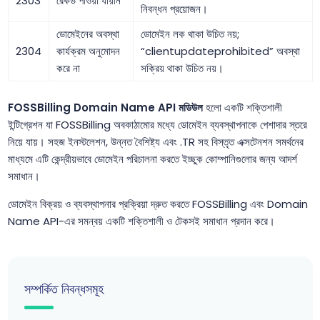
2303
রেকর্ড পাওয়া যায়নি
নিবন্ধন প্রয়োজন।
ডোমেইনের অবস্থা
ডোমেইন লক থাকা উচিত নয়;
2304
কার্যক্রম অনুমোদন
“clientupdateprohibited” অবস্থা
করে না
সক্রিয় থাকা উচিত নয়।
FOSSBilling Domain Name API মডিউল
হলো একটি শক্তিশালী
ইন্টিগ্রেশন যা FOSSBilling অবকাঠামোর মধ্যে ডোমেইন ব্যবস্থাপনাকে পেশাদার স্তরে
নিয়ে যায়। সহজ ইনস্টলেশন, উন্নত বৈশিষ্ট্য এবং .TR সহ বিস্তৃত এক্সটেনশন সমর্থনের
মাধ্যমে এটি কেন্দ্রীয়ভাবে ডোমেইন পরিচালনা করতে ইচ্ছুক কোম্পানিগুলোর জন্য আদর্শ
সমাধান।
ডোমেইন বিক্রয় ও ব্যবস্থাপনার প্রক্রিয়া দ্রুত করতে FOSSBilling এবং Domain
Name API-এর সমন্বয় একটি শক্তিশালী ও টেকসই সমাধান প্রদান করে।
সম্পর্কিত নিবন্ধসমূহ