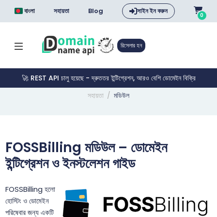
বাংলা
সহায়তা
Blog
সাইন ইন করুন
0
রিসেলার হন
🚀 REST API চালু হয়েছে - দ্রুততর ইন্টিগ্রেশন, আরও বেশি ডোমেইন বিক্রি
সহায়তা
মডিউল
FOSSBilling মডিউল – ডোমেইন
ইন্টিগ্রেশন ও ইনস্টলেশন গাইড
FOSSBilling হলো
হোস্টিং ও ডোমেইন
পরিষেবার জন্য একটি