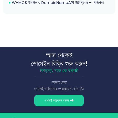
WHMCS ইনস্টল ও DomainNameAPI ইন্টিগ্রেশন – নির্দেশিকা
আজ থেকেই
ডোমেইন বিক্রি শুরু করুন!
বিনামূল্যে, সহজ এবং উপকারী
আজই সেরা
ডোমেইন রিসেলার প্রোগ্রামে যোগ দিন
এখনই আবেদন করুন