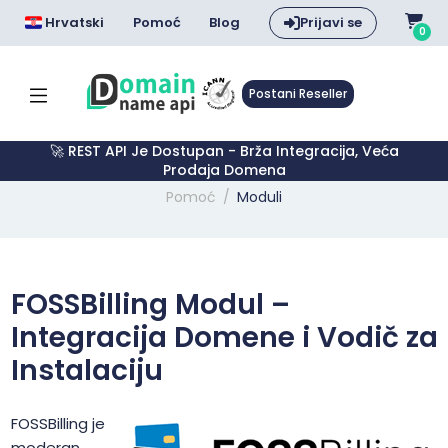
Hrvatski
Pomoć
Blog
Prijavi se
0
Postani Reseller
🚀 REST API Je Dostupan - Brža Integracija, Veća
Prodaja Domena
Pomoć
Moduli
FOSSBilling Modul –
Integracija Domene i Vodič za
Instalaciju
FOSSBilling je
moderan,