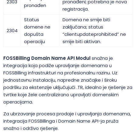
2303
pronađeni; potrebna je nova
pronađen
registracija.
Status
Domena ne smije biti
domene ne
zaključana; status
2304
dopušta
“clientupdateprohibited” ne
operaciju
smije biti aktivan.
FOSSBilling Domain Name API Modul
snažna je
integracija koja podiže upravljanje domenama u
FOSSBilling infrastrukturi na profesionalnu razinu. Uz
jednostavnu instalaciju, napredne značajke i široku
podršku za ekstenzije uključujući .TR, idealno je rješenje za
tvrtke koje žele centralizirano upravljati domenskim
operacijama.
Za ubrzavanje procesa prodaje i upravljanja domenama,
integracija FOSSBillinga i Domain Name API-ja pruža
snažno i održivo rješenje.