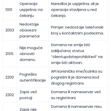
Operacija
Naredba je uspješna, ali je
1001
uspješna; na
operacija stavljena u red
čekanju
čekanja.
Nedostaje
Primjer: nedostaje telefonski
2003
obavezni
broj u kontaktnim podacima.
parametar
Domena ne smije biti
Nije moguće
zaključana; status
2105
obnoviti
“clientupdateprohibited” ne
domenu
smije biti aktivan.
API korisničko ime/lozinka su
Pogreška
2200
pogrešni ili je domena kod
autentifikacije
drugog registrara.
Zapis već
Domena ili nameserver već
2302
postoji
su registrirani.
Domena ili nameserver nisu
Zapis nije