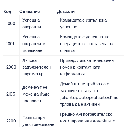
Код
Описание
Детайли
Успешна
Командата е изпълнена
1000
операция
успешно.
Успешна
Командата е успешна, но
1001
операция; в
операцията е поставена на
изчакване
опашка.
Липсва
Пример: липсва телефонен
2003
задължителен
номер в контактната
параметър
информация.
Домейнът не трябва да е
Домейнът не
заключен; статусът
2105
може да бъде
„clientupdateprohibited“ не
подновен
трябва да е активен.
Грешно API потребителско
Грешка при
2200
име/парола или домейнът е
удостоверяване