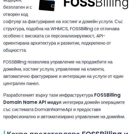
безплатен и с
отворен код
софтуер за фактуриране на хостинг и домейн услуги. Със
структура, подобна на WHMCS, FOSSBilling се отличава
особено с високата си персонализируемост, API-
ориентирана архитектура и развитие, подкрепено от
общността.
FOSSBilling позволява управление на продажбите на
домейни, хостинг услуги, управление на клиенти,
автоматично фактуриране и интеграции на услуги от един
централен панел.
Разработеният върху тази инфраструктура
FOSSBilling
Domain Name API модул
интегрира домейн операциите
със системата DomainNameApi и предоставя
професионално и автоматизирано управление на домейни.