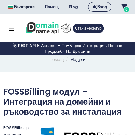
Български
Помощ
Blog
Вход
0
Стани Реселър
🚀 REST API Е Активен - По-Бърза Интеграция, Повече
Продажби На Домейни
Помощ
Модули
FOSSBilling модул –
Интеграция на домейни и
ръководство за инсталация
FOSSBilling е
модерен,