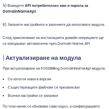
Въведете
API потребителско име и парола за
DomainNameApi
.
Запазете настройките и започнете да използвате модула.
След приключване на инсталацията домейн операциите ще
се извършват автоматично чрез Domain Name API.
Актуализиране на модула
При актуализиране на FOSSBilling DomainNameApi модула:
Се изтегля новата версия
Съществуващите файлове се презаписват
Всички настройки се запазват
По този начин се обновява само кодът, а конфигурациите