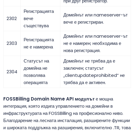
при друг регистратор.
Регистрацията
Домейнът или nameserver-ът
2302
вече
вече е регистриран.
съществува
Домейнът или nameserver-ът
Регистрацията
2303
не е намерен; необходима е
не е намерена
нова регистрация.
Статусът на
Домейнът не трябва да е
домейна не
заключен; статусът
2304
позволява
„clientupdateprohibited“ не
операцията
трябва да е активен.
FOSSBilling Domain Name API модулът
е мощна
интеграция, която издига управлението на домейни в
инфраструктурата на FOSSBilling на професионално ниво.
Благодарение на лесната инсталация, разширените функции
и широката поддръжка на разширения, включително .TR, това