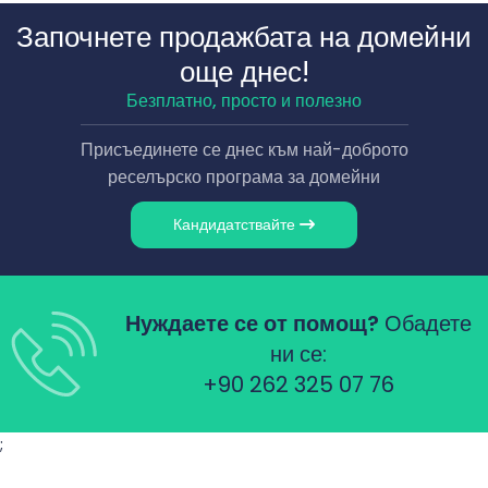
Започнете продажбата на домейни
още днес!
Безплатно, просто и полезно
Присъединете се днес към най-доброто
реселърско програма за домейни
Кандидатствайте
Нуждаете се от помощ?
Обадете
ни се:
+90 262 325 07 76
;