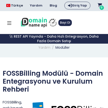
Türkçe
Yardım
Blog
Giriş Yap
0
Bayi Ol
🚀 REST API Yayında - Daha Hızlı Entegrasyon, Daha
Fazla Domain Satışı
Yardım
Modüller
FOSSBilling Modülü - Domain
Entegrasyonu ve Kurulum
Rehberi
FOSSBilling,
açık kaynak