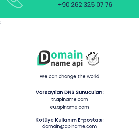
+90 262 325 07 76
;
We can change the world
Varsayılan DNS Sunucuları:
tr.apiname.com
eu.apiname.com
Kötüye Kullanım E-postası:
domain@apiname.com